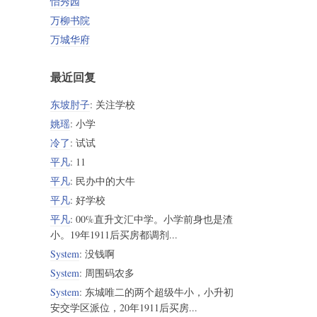
怡秀园
万柳书院
万城华府
最近回复
东坡肘子
: 关注学校
姚瑶
: 小学
冷了
: 试试
平凡
: 11
平凡
: 民办中的大牛
平凡
: 好学校
平凡
: 00%直升文汇中学。小学前身也是渣
小。19年1911后买房都调剂...
System
: 没钱啊
System
: 周围码农多
System
: 东城唯二的两个超级牛小，小升初
安交学区派位，20年1911后买房...