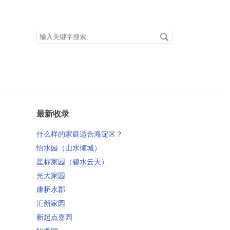
搜
索
关
键
字
最新收录
什么样的家庭适合海淀区？
怡水园（山水倾城）
星标家园（碧水云天）
光大家园
康桥水郡
汇新家园
新起点嘉园