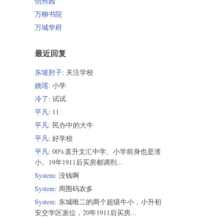
怡秀园
万柳书院
万城华府
最近回复
东坡肘子
: 关注学校
姚瑶
: 小学
冷了
: 试试
平凡
: 11
平凡
: 民办中的大牛
平凡
: 好学校
平凡
: 00%直升文汇中学。小学前身也是渣
小。19年1911后买房都调剂...
System
: 没钱啊
System
: 周围码农多
System
: 东城唯二的两个超级牛小，小升初
安交学区派位，20年1911后买房...