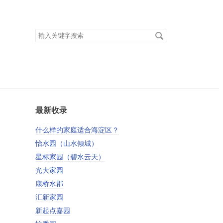
搜
索
关
键
字
最新收录
什么样的家庭适合海淀区？
怡水园（山水倾城）
星标家园（碧水云天）
光大家园
康桥水郡
汇新家园
新起点嘉园